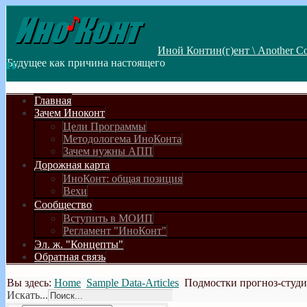
Иной Контин(г)ент \ Another Co
Будущее как причина настоящего
Главная
Зачем Иноконт
Цели Программы
Методологема ИноКонта
Зачем нужны АПП
Дорожная карта
ИноКонт: общая позиция
Вехи
Сообщество
Вступить в МОИП
Регламент "ИноКонт"
Эл. ж. "Концепты"
Обратная связь
Вы здесь:
Home
Sample Data-Articles
Подмостки прогноз-студ
Искать...