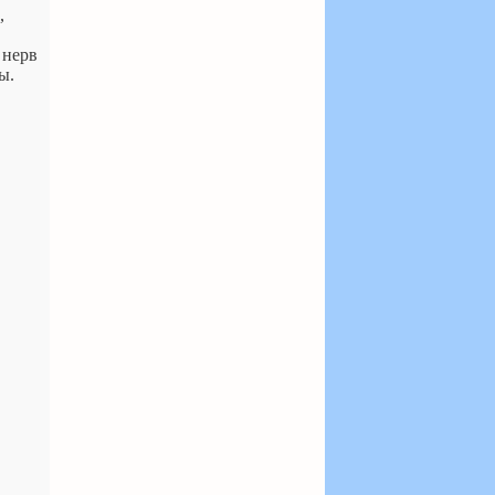
,
 нерв
ы.