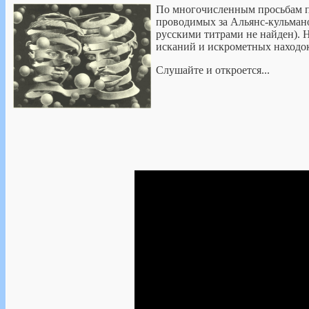
По многочисленным просьбам пр
проводимых за Альянс-кульманом
русскими титрами не найден). Н
исканий и искрометных находок
Слушайте и откроется...