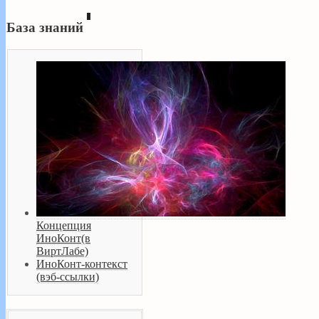
База знаний
Концепция
ИноКонт(в
ВиртЛабе)
ИноКонт-контекст
(вэб-ссылки)