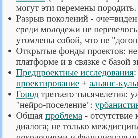
могут эти перемены породить.
Разрыв поколений - оче=виде
среди молодежи не перевелось
утомлены собой, что не "дого
Открытые фонды проектов: не
платформе и в связке с базой з
Предпроектные исследования
:
проектирование
+
альянс-куль
Город
третьего тысячелетия: уж
"нейро-поселение":
урбанисти
Общая
проблема
- отсутствие 
диалога; не только междисцип
поколениями и функциональны