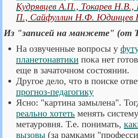
Кудрявцев А.П., Токарев Н.В.
П., Сайфуллин Н.Ф. Юдинцев В
Из "записей на манжете" (от Т
На озвученные вопросы у
фут
планетонавтики
пока нет гото
еще в зачаточном состоянии.
Другое дело, что в поиске отв
прогноз-педагогику
Ясно: "картина замылена". Тог
реально хотеть
менять систему,
метауровня. Т.е. понимать,
как
вызовы
(за рамками "професси