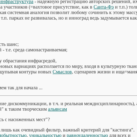
инфраструктура
- надежную регистрацию авторских решений, и
а участников (=вахтовое присутствие, как в
Санта-Фэ
и т.п.) тол
окая системная аналогия позволит любому сочинить к этому масс
т.п. парках не развивалась, но и инноград ведь задумывается как
сть шанс;
 т.е. среда самонастраиваемая;
еру обрастания инфрасредой,
 новых вариациях расползается по миру, входя в культурную ткан
ащупывая контуры новых
Смыслов
, сценариев жизни и ища=маня
мем так для начала ...
ие дискоммуникации, в т.ч. и реальная междисциплинарность), 
ей" к таким творческим
альянсам
ясь с насиженных мест"?
 лишь как очевидный фильтр, важный критерий для "кастинга".
мобытностью
,
уникальностью
и
равноудаленностью
для всех и