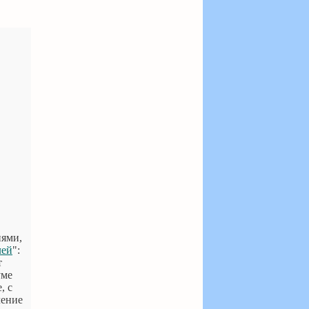
ями,
лей
":
т
уме
, с
ление