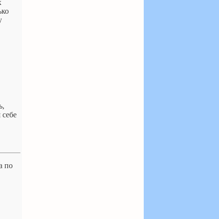
х
ько
у
ь,
 себе
а по