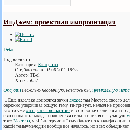
ИнДжем: проектная импровизация
Details
Подробности
Категория:
Концепты
Опубликовано 02.06.2011 18:38
Автор: TBol
Хиты: 5637
Обсудим
несколько необычную, казалось бы,
музыкальную мет
... Еще издалека доносятся звуки
джаза
: там Мастера своего д
бережно удерживая общую тему. Интригует, нельзя не присоеди
кто-то уже
отыграл свою партию
и в сторонке с близкими по
своего шанса-выхода, подкрепляя силы и вникая в звучащую
м
того
Мастера
, чей "инструмент" ему ближе по квалификации=к
какой темы=мелодии вообще все началось, но всех объединяе