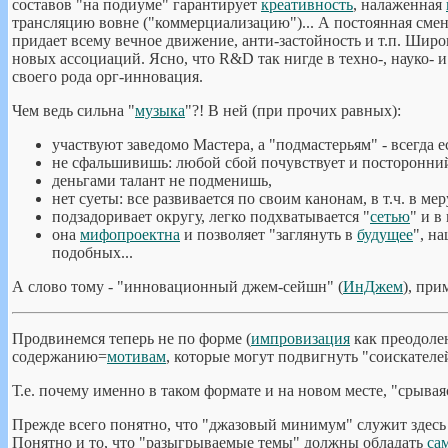
составов "на подиуме" гарантирует
креативность
, налаженная
трансляцию вовне ("коммерциализацию")... А постоянная смен
придает всему вечное движение, анти-застойность и т.п. Шир
новых ассоциаций. Ясно, что R&D так нигде в техно-, науко- и 
своего рода орг-инновация.
Чем ведь сильна "
музыка
"?! В ней (при прочих равных):
участвуют заведомо Мастера, а "подмастерьям" - всегда е
не сфальшивишь: любой сбой почувствует и посторонний -
деньгами талант не подменишь,
нет суеты: все развивается по своим канонам, в т.ч. в м
подзадоривает округу, легко подхватывается "
сетью
" и в
она
мифопроектна
и позволяет "заглянуть в
будущее
", н
подобных...
А слово тому - "инновационный джем-сейшн" (
ИнДжем
), при
Продвинемся теперь не по форме (
импровизация
как преодолен
содержанию=
мотивам
, которые могут подвигнуть "соискател
Т.е. почему именно в таком формате и на новом месте, "срыва
Прежде всего понятно, что "джазовый минимум" служит здесь
Понятно и то, что "разыгрываемые темы" должны обладать
са