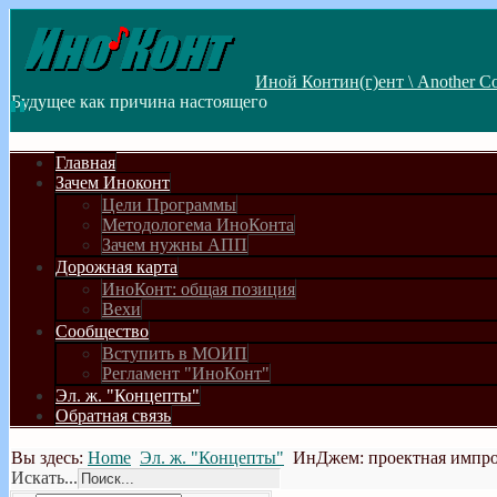
Иной Контин(г)ент \ Another Co
Будущее как причина настоящего
Главная
Зачем Иноконт
Цели Программы
Методологема ИноКонта
Зачем нужны АПП
Дорожная карта
ИноКонт: общая позиция
Вехи
Сообщество
Вступить в МОИП
Регламент "ИноКонт"
Эл. ж. "Концепты"
Обратная связь
Вы здесь:
Home
Эл. ж. "Концепты"
ИнДжем: проектная импр
Искать...