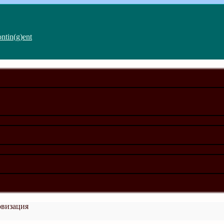
ntin(g)ent
овизация