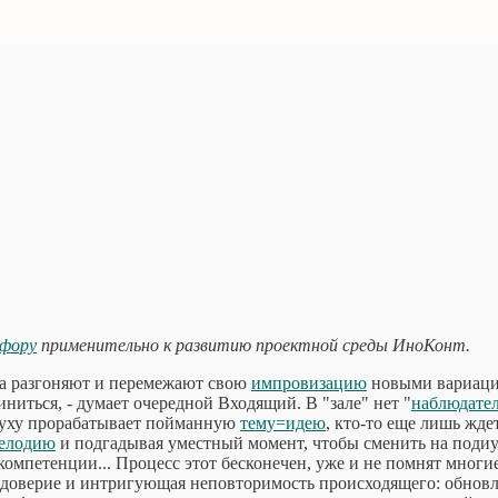
афору
применительно к развитию проектной среды ИноКонт.
ела разгоняют и перемежают свою
импровизацию
новыми вариаци
ниться, - думает очередной Входящий. В "зале" нет "
наблюдате
 духу прорабатывает пойманную
тему=идею
, кто-то еще лишь жде
елодию
и подгадывая уместный момент, чтобы сменить на поди
омпетенции... Процесс этот бесконечен, уже и не помнят многие
т доверие и интригующая неповторимость происходящего: обнов