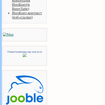
Концепция
ИноКонт(в
ВиртЛабе)
ИноКонт-контекст
(вэб-ссылки)
Планетонавтика как она есть